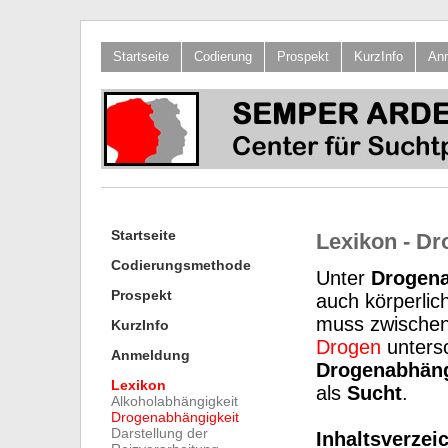
Startseite
Codierung
Prospekt
KurzInfo
An
Startseite
Lexikon - Dr
Codierungsmethode
Unter
Drogena
Prospekt
auch körperlic
muss zwischen 
KurzInfo
Drogen
unters
Anmeldung
Drogenabhäng
Lexikon
als
Sucht
.
Alkoholabhängigkeit
Drogenabhängigkeit
Darstellung der
Inhaltsverzei