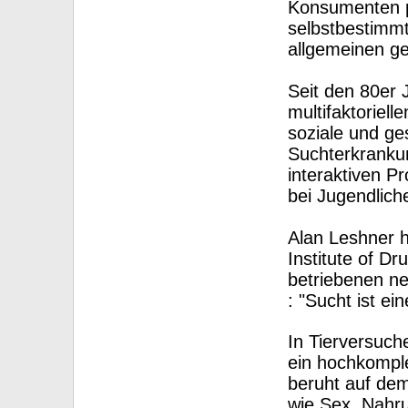
Konsumenten p
selbstbestimmt
allgemeinen ge
Seit den 80er 
multifaktoriell
soziale und ge
Suchterkrankun
interaktiven P
bei Jugendlich
Alan Leshner h
Institute of D
betriebenen ne
: "Sucht ist ei
In Tierversuch
ein hochkompl
beruht auf dem
wie Sex, Nahr