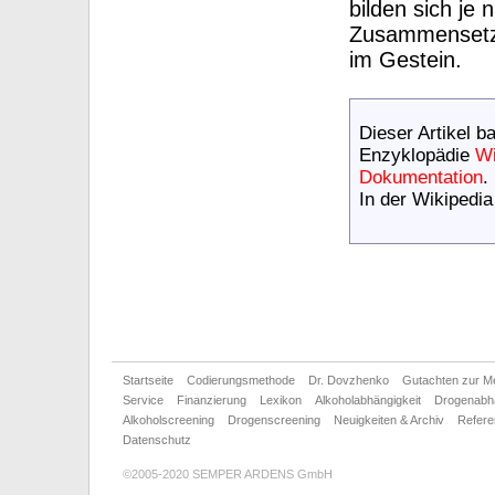
bilden sich je
Zusammensetzu
im Gestein.
Dieser Artikel b
Enzyklopädie
Wi
Dokumentation
.
In der Wikipedia
Startseite
Codierungsmethode
Dr. Dovzhenko
Gutachten zur M
Service
Finanzierung
Lexikon
Alkoholabhängigkeit
Drogenabhä
Alkoholscreening
Drogenscreening
Neuigkeiten & Archiv
Refer
Datenschutz
©2005-2020 SEMPER ARDENS GmbH