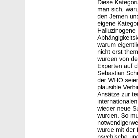
Diese Kategoris
man sich, waru
den Jemen und
eigene Katego
Halluzinogene 
Abhängigkeitsk
warum eigentli
nicht erst the
wurden von der
Experten auf d
Sebastian Sche
der WHO seien
plausible Verb
Ansätze zur t
internationale
wieder neue S
wurden. So mus
notwendigerwei
wurde mit der D
psychische un