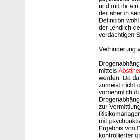
und mit ihr ei
der aber in se
Definition woh
der „endlich d
verdächtigen S
Verhinderung 
Drogenabhängi
mittels
Abstine
werden. Da da
zumeist nicht 
vornehmlich du
Drogenabhängi
zur Vermittlun
Risikomanagem
mit psychoakt
Ergebnis von D
kontrollierter