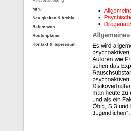
Reizverarbeitung
MPU
Allgemein
Psychisch
Neuigkeiten & Archiv
Drogenabh
Referenzen
Allgemeines
Routenplaner
Kontakt & Impressum
Es wird allge
psychoaktiven 
Autoren wie Fr
sehen das Expe
Rauschsubstan
psychoaktiven
Risikoverhalte
man heute zu 
und als ein Fa
Öbig, S.3 und 
Jugendlichen“.