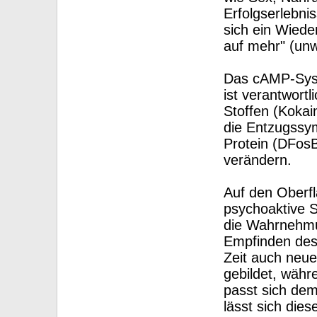
Erfolgserlebnis
sich ein Wiede
auf mehr" (unw
Das cAMP-Sys
ist verantwortl
Stoffen (Kokain
die Entzugssym
Protein (DFos
verändern.
Auf den Oberfl
psychoaktive S
die Wahrnehmu
Empfinden des
Zeit auch neu
gebildet, wäh
passt sich dem
lässt sich die