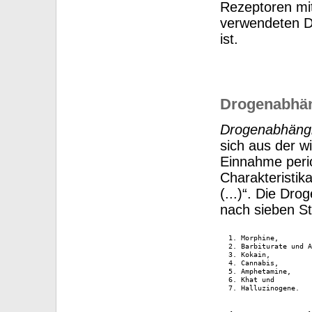
Rezeptoren mi
verwendeten D
ist.
Drogenabhän
Drogenabhängi
sich aus der w
Einnahme perio
Charakteristik
(...)“. Die Dr
nach sieben Sto
  1. Morphine,

  2. Barbiturate und A
  3. Kokain,

  4. Cannabis,

  5. Amphetamine,

  6. Khat und

  7. Halluzinogene.
