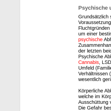
Psychische u
Grundsätzlich 
Voraussetzung
Fluchtgründen
um einer besti
psychische
Abh
Zusammenhan
der letzten be
Psychische Abh
Cannabis
, LSD
Umfeld (Famil
Verhältnissen (
wesentlich geri
Körperliche Ab
welche im Kör
Ausschüttung 
Die Gefahr bes