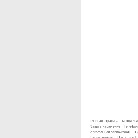
Главная страница
Метод ко
Запись на лечение
Телефон
Алкогольная зависимость
Н
Наркоскрининг
Новости & А