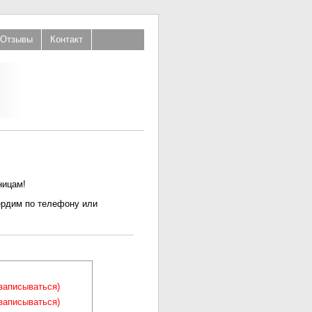
Отзывы
Контакт
ницам!
ердим по телефону или
(записываться)
(записываться)