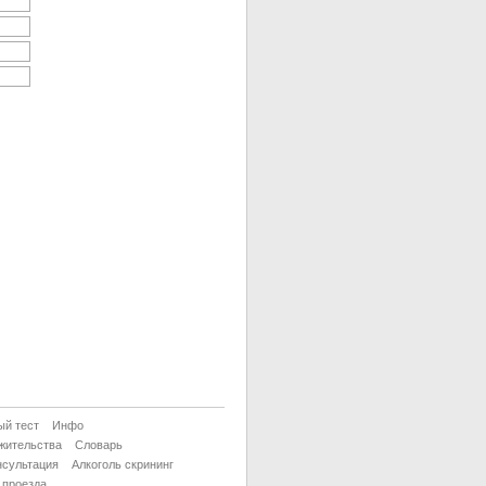
ый тест
Инфо
жительства
Словарь
сультация
Алкоголь скрининг
 проезда