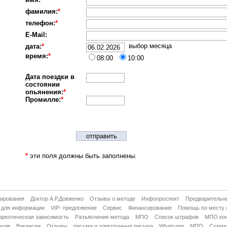
фамилия:
*
телефон:
*
E-Mail:
выбор месяца
дата:
*
время:
*
08:00
10:00
Дата поездки в
состоянии
опьянения:
*
Промилле:
*
отправить
*
эти поля должны быть заполнены.
дирования
Доктор А.Р.Довженко
Отзывы о методе
Инфопроспект
Предварительн
 для информации
VIP- предложение
Сервис
Финансирование
Помощь по месту 
аркотическая зависимость
Разъяснение метода
МПО
Список штрафов
МПО кон
рхив
Вакансии
Отзывы
письма и электронные письма
Whatsapp
МПО
Схема