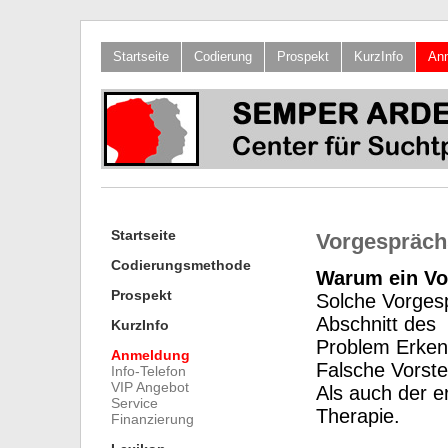
Startseite
Codierung
Prospekt
KurzInfo
An
Startseite
Vorgespräch
Codierungsmethode
Warum ein Vo
Prospekt
Solche Vorges
Abschnitt des
KurzInfo
Problem Erken
Anmeldung
Falsche Vorste
Info-Telefon
VIP Angebot
Als auch der e
Service
Therapie.
Finanzierung